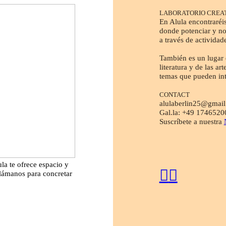
LABORATORIO CREAT
En Alula encontraréis
donde potenciar y no
a través de actividade
También es un lugar 
literatura y de las a
temas que pueden inte
CONTACT
alulaberlin25@gmai
Gal.la: +49 1746520
Suscríbete a nuestra
la te ofrece espacio y
︎
︎
lámanos para concretar